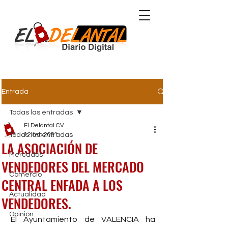
Comunidad Valenciana
Entrada
Todas las entradas
El Delantal CV
Todas las entradas
12 feb 2021
LA ASOCIACIÓN DE
Mercados
VENDEDORES DEL MERCADO
Comercio
CENTRAL ENFADA A LOS
Actualidad
VENDEDORES.
Opinión
El Ayuntamiento de VALENCIA ha 