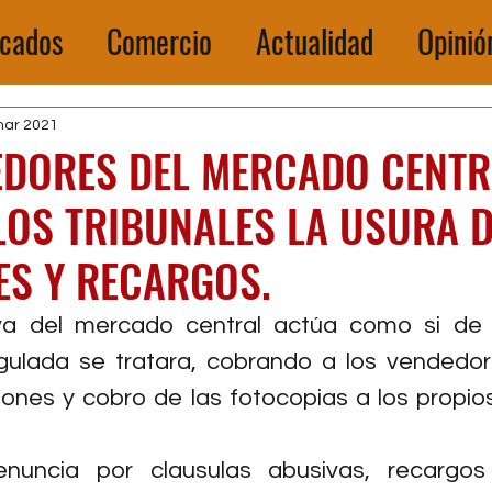
cados
Comercio
Actualidad
Opinió
mar 2021
EDORES DEL MERCADO CENTR
LOS TRIBUNALES LA USURA D
ES Y RECARGOS.
iva del mercado central actúa como si de 
egulada se tratara, cobrando a los vendedor
iones y cobro de las fotocopias a los propios
nuncia por clausulas abusivas, recargos 