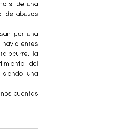
o si de una 
al de abusos 
san por una 
 hay clientes 
o ocurre,  la 
imiento del 
siendo una 
unos cuantos 