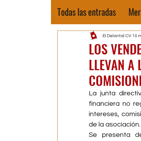
Todas las entradas
Mer
El Delantal CV
10 
LOS VEND
LLEVAN A 
COMISION
La junta direct
financiera no r
intereses, comis
de la asociación.
Se presenta de