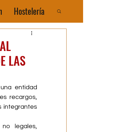
n
Hostelería
COMPRATIR
AL
E LAS
una entidad 
es recargos, 
 integrantes 
no legales, 