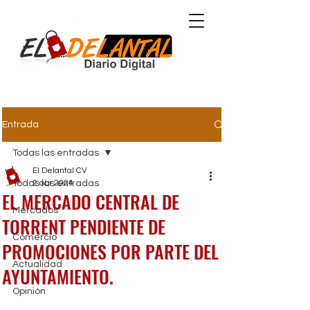
Comunidad Valenciana
Entrada
Todas las entradas
El Delantal CV
Todas las entradas
2 abr 2024
EL MERCADO CENTRAL DE
Mercados
TORRENT PENDIENTE DE
Comercio
PROMOCIONES POR PARTE DEL
Actualidad
AYUNTAMIENTO.
Opinión