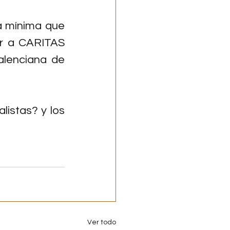
a mínima que 
ir a CARITAS 
alenciana de 
istas? y los 
Ver todo