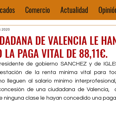
cados
Comercio
Actualidad
Opinió
c 2020
DADANA DE VALENCIA LE HA
LA PAGA VITAL DE 88,11€.
residente de gobierno SANCHEZ y de IGLES
estación de la renta mínima vital para tod
 lleguen al salario mínimo interprofesional,
 concesión de una ciudadana de Valencia,  q
e ninguna clase le hayan concedido una paga 