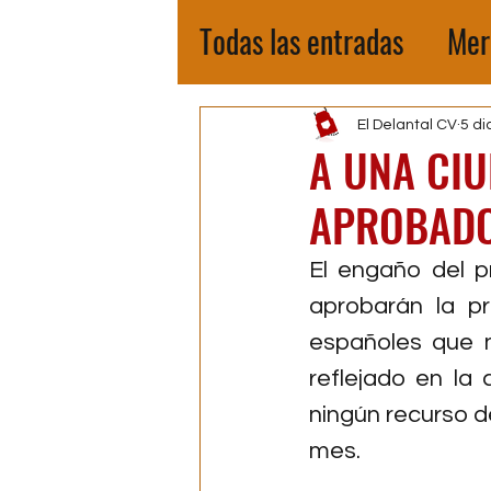
Todas las entradas
Mer
El Delantal CV
5 di
A UNA CIU
APROBADO 
El engaño del p
aprobarán la pr
españoles que no
reflejado en la
ningún recurso d
mes.