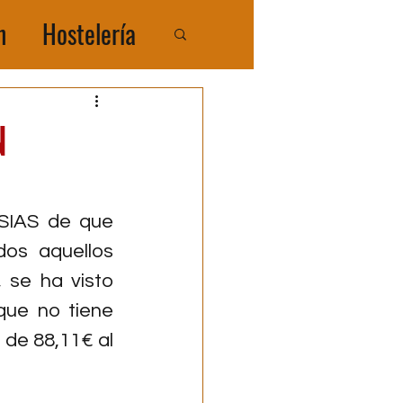
n
Hostelería
COMPRATIR
N
IAS de que  
os aquellos 
 se ha visto 
ue no tiene 
de 88,11€ al 