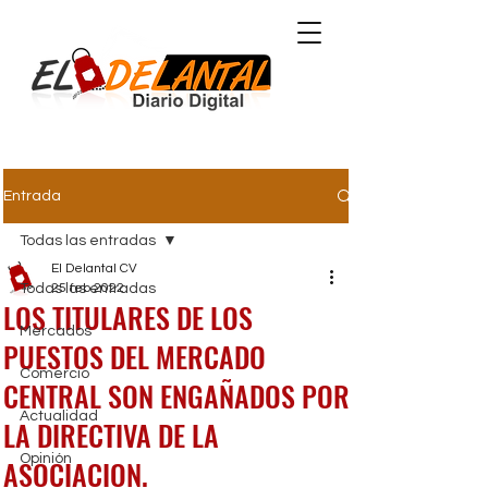
Comunidad Valenciana
Entrada
Todas las entradas
El Delantal CV
Todas las entradas
25 feb 2022
LOS TITULARES DE LOS
Mercados
PUESTOS DEL MERCADO
Comercio
CENTRAL SON ENGAÑADOS POR
Actualidad
LA DIRECTIVA DE LA
Opinión
ASOCIACION.