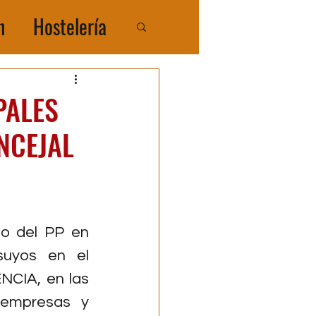
n
Hostelería
COMPRATIR
PALES
NCEJAL
o del PP en 
uyos en el 
CIA, en las 
 empresas y 