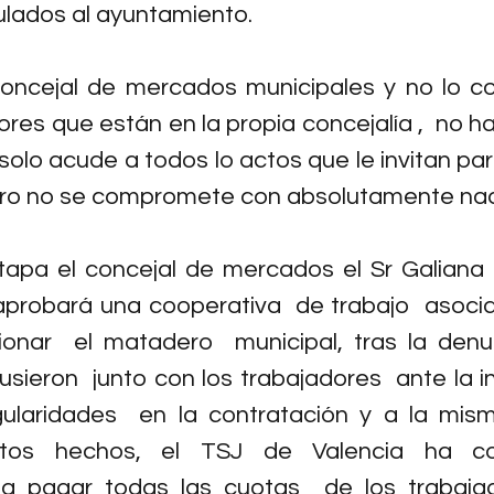
ulados al ayuntamiento.
concejal de mercados municipales y no lo co
ores que están en la propia concejalía ,  no h
solo acude a todos lo actos que le invitan par
ero no se compromete con absolutamente na
tapa el concejal de mercados el Sr Galiana 
aprobará una cooperativa  de trabajo  asoci
ionar  el matadero  municipal, tras la denu
usieron  junto con los trabajadores  ante la i
egularidades  en la contratación y a la mis
stos hechos, el TSJ de Valencia ha c
a pagar todas las cuotas  de los trabajad