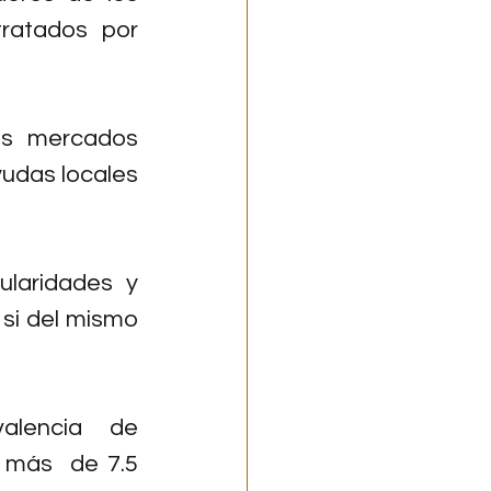
ratados  por 
s mercados 
udas locales 
laridades  y 
i del mismo  
alencia  de 
 más  de 7.5 