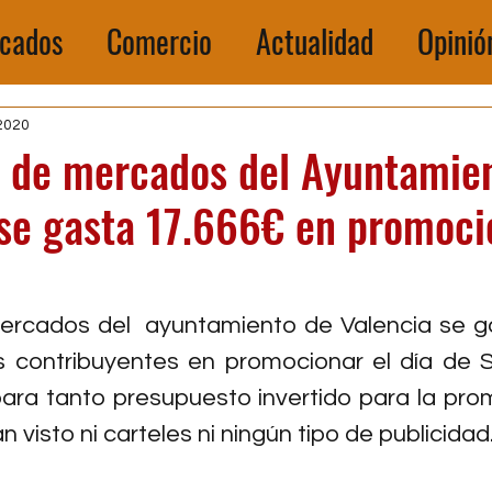
cados
Comercio
Actualidad
Opinió
2020
l de mercados del Ayuntamie
se gasta 17.666€ en promoci
mercados del  ayuntamiento de Valencia se g
os contribuyentes en promocionar el día de 
ara tanto presupuesto invertido para la pro
n visto ni carteles ni ningún tipo de publicidad.