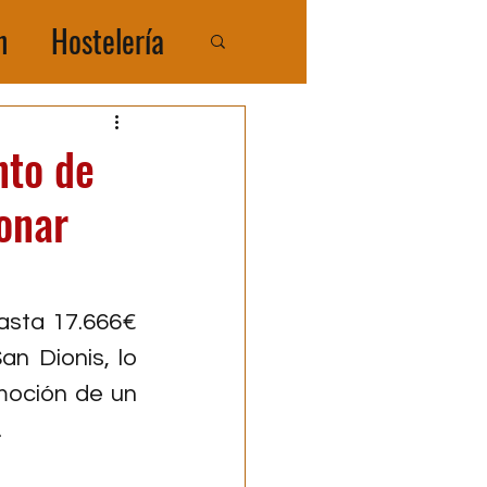
n
Hostelería
COMPRATIR
nto de
onar
asta 17.666€ 
San Dionis
, lo 
moción de un 
 