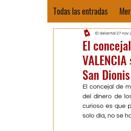
Todas las entradas
Mer
El delantal
27 nov 
El conceja
VALENCIA 
San Dionis
El concejal de 
del dinero de l
curioso es que p
solo día, no se ha