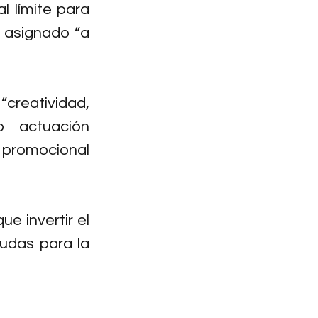
 límite para 
 asignado “a 
creatividad, 
 actuación 
 promocional 
e invertir el 
das para la 