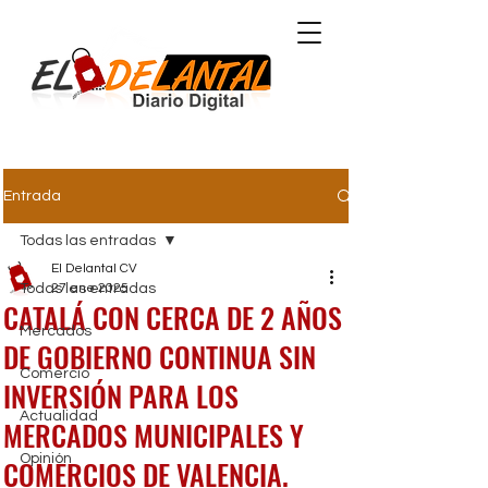
Comunidad Valenciana
Entrada
Todas las entradas
El Delantal CV
Todas las entradas
27 ene 2025
CATALÁ CON CERCA DE 2 AÑOS
Mercados
DE GOBIERNO CONTINUA SIN
Comercio
INVERSIÓN PARA LOS
Actualidad
MERCADOS MUNICIPALES Y
Opinión
COMERCIOS DE VALENCIA.