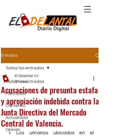
Comunidad Valenciana
Entrada
Todas las entradas
El Delantal CV
Todas las entradas
30 may
Acusaciones de presunta estafa
Mercados
y apropiación indebida contra la
Comercio
Junta Directiva del Mercado
Actualidad
Central de Valencia.
Opinión
Los urinarios ubicados en el 